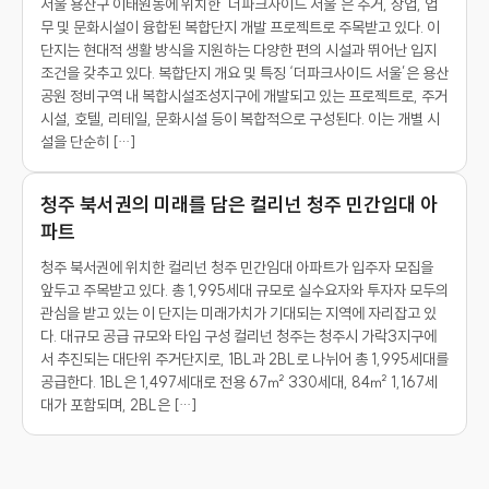
서울 용산구 이태원동에 위치한 ‘더파크사이드 서울’은 주거, 상업, 업
무 및 문화시설이 융합된 복합단지 개발 프로젝트로 주목받고 있다. 이
단지는 현대적 생활 방식을 지원하는 다양한 편의 시설과 뛰어난 입지
조건을 갖추고 있다. 복합단지 개요 및 특징 ‘더파크사이드 서울’은 용산
공원 정비구역 내 복합시설조성지구에 개발되고 있는 프로젝트로, 주거
시설, 호텔, 리테일, 문화시설 등이 복합적으로 구성된다. 이는 개별 시
설을 단순히 […]
청주 북서권의 미래를 담은 컬리넌 청주 민간임대 아
파트
청주 북서권에 위치한 컬리넌 청주 민간임대 아파트가 입주자 모집을
앞두고 주목받고 있다. 총 1,995세대 규모로 실수요자와 투자자 모두의
관심을 받고 있는 이 단지는 미래가치가 기대되는 지역에 자리잡고 있
다. 대규모 공급 규모와 타입 구성 컬리넌 청주는 청주시 가락3지구에
서 추진되는 대단위 주거단지로, 1BL과 2BL로 나뉘어 총 1,995세대를
공급한다. 1BL은 1,497세대로 전용 67㎡ 330세대, 84㎡ 1,167세
대가 포함되며, 2BL은 […]