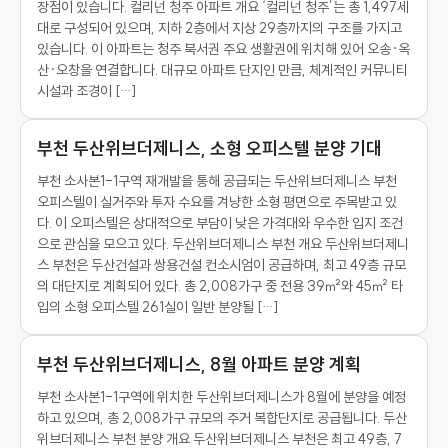
장점이 있습니다. 컬리넌 청주 아파트 개요 ‘컬리넌 청주’는 총 1,497세
대로 구성되어 있으며, 지하 2층에서 지상 29층까지의 구조를 가지고
있습니다. 이 아파트는 청주 북서권 주요 생활권에 위치해 있어 오송·옥
산·오창을 연결합니다. 대규모 아파트 단지인 만큼, 체계적인 커뮤니티
시설과 조경이 […]
부천 두산위브더제니스, 소형 오피스텔 분양 기대
부천 소사본1-1구역 재개발을 통해 공급되는 두산위브더제니스 부천
오피스텔이 실거주와 투자 수요를 겨냥한 소형 평면으로 주목받고 있
다. 이 오피스텔은 상대적으로 부담이 낮은 가격대와 우수한 입지 조건
으로 관심을 모으고 있다. 두산위브더제니스 부천 개요 두산위브더제니
스 부천은 두산건설과 쌍용건설 컨소시엄이 공급하며, 최고 49층 규모
의 대단지로 계획되어 있다. 총 2,008가구 중 전용 39㎡와 45㎡ 타
입의 소형 오피스텔 261실이 일반 분양될 […]
부천 두산위브더제니스, 8월 아파트 분양 계획
부천 소사본1-1구역에 위치한 두산위브더제니스가 8월에 분양을 예정
하고 있으며, 총 2,008가구 규모의 주거 복합단지로 공급됩니다. 두산
위브더제니스 부천 분양 개요 두산위브더제니스 부천은 최고 49층, 7