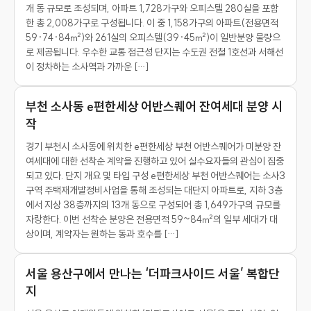
개 동 규모로 조성되며, 아파트 1,728가구와 오피스텔 280실을 포함
한 총 2,008가구로 구성됩니다. 이 중 1,158가구의 아파트(전용면적
59·74·84㎡)와 261실의 오피스텔(39·45㎡)이 일반분양 물량으
로 제공됩니다. 우수한 교통 접근성 단지는 수도권 전철 1호선과 서해선
이 정차하는 소사역과 가까운 […]
부천 소사동 e편한세상 어반스퀘어 잔여세대 분양 시
작
경기 부천시 소사동에 위치한 e편한세상 부천 어반스퀘어가 미분양 잔
여세대에 대한 선착순 계약을 진행하고 있어 실수요자들의 관심이 집중
되고 있다. 단지 개요 및 타입 구성 e편한세상 부천 어반스퀘어는 소사3
구역 주택재개발정비사업을 통해 조성되는 대단지 아파트로, 지하 3층
에서 지상 38층까지의 13개 동으로 구성되어 총 1,649가구의 규모를
자랑한다. 이번 선착순 분양은 전용면적 59~84㎡의 일부 세대가 대
상이며, 계약자는 원하는 동과 호수를 […]
서울 용산구에서 만나는 ‘더파크사이드 서울’ 복합단
지