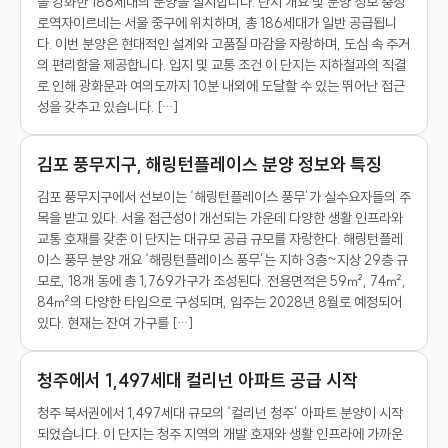
을 강화한 186세대의 분양을 실시합니다. 단지 개요 및 분양 정보 충정
로역자이르네는 서울 중구에 위치하며, 총 186세대가 일반 공급됩니
다. 이번 분양은 현대적인 설계와 고품질 마감을 자랑하며, 도심 속 주거
의 편리함을 제공합니다. 입지 및 교통 조건 이 단지는 지하철과의 직결
로 인해 광화문과 여의도까지 10분 내외에 도달할 수 있는 뛰어난 접근
성을 갖추고 있습니다. […]
김포 풍무지구, 해링턴플레이스 분양 정보와 특징
김포 풍무지구에서 선보이는 ‘해링턴플레이스 풍무’가 실수요자들의 주
목을 받고 있다. 서울 접근성이 개선되는 가운데 다양한 생활 인프라와
교통 호재를 갖춘 이 단지는 대규모 공급 규모를 자랑한다. 해링턴플레
이스 풍무 분양 개요 ‘해링턴플레이스 풍무’는 지하 3층~지상 29층 규
모로, 18개 동에 총 1,769가구가 조성된다. 전용면적은 59㎡, 74㎡,
84㎡의 다양한 타입으로 구성되며, 입주는 2028년 8월로 예정되어
있다. 현재는 잔여 가구를 […]
청주에서 1,497세대 컬리넌 아파트 공급 시작
청주 북서권에서 1,497세대 규모의 ‘컬리넌 청주’ 아파트 분양이 시작
되었습니다. 이 단지는 청주 지역의 개발 호재와 생활 인프라에 가까운