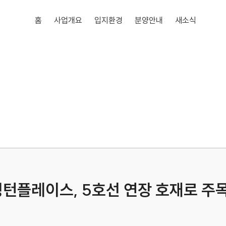
홈
사업개요
입지환경
분양안내
새소식
링턴플레이스, 5호선 연장 호재로 주