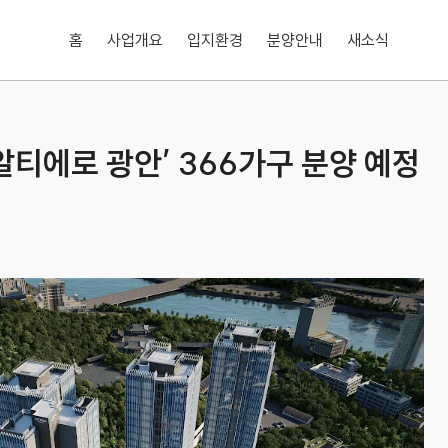
홈
사업개요
입지환경
분양안내
새소식
알티에로 광안’ 366가구 분양 예정