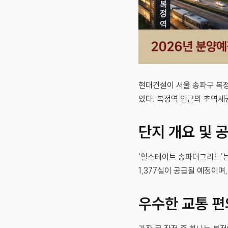
현대건설이 서울 송파구 복정
있다. 복정역 인근의 초역세
단지 개요 및 
‘힐스테이트 송파더그리드’는
1,377실이 공급될 예정이
우수한 교통 